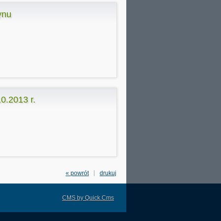
ynu
0.2013 r.
« powrót
drukuj
CMS by Quick.Cms