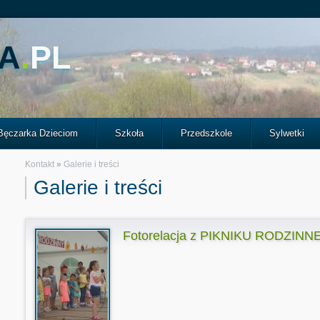
A
.
PL
Bęczarka Dzieciom
Szkoła
Przedszkole
Sylwetki
Kontakt
»
Galerie i treści
Galerie i treści
Fotorelacja z PIKNIKU RODZINNEG