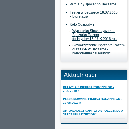
Wirtualny spacer po Bęczarce
Festyn w Bęczarce 18.07.2015 r.
- fotorelacja
Koło Gospodyń
Wycieczka Stowarzyszenia
Bęczarka Razem
do Krynicy 15-16.X.2016 rok
Stowarzyszenie Bęczarka Razem
oraz OSP w Bęczarce -
kalendarium działalności
Aktualności
RELACJA Z PIKNIKU RODZINNEGO -
2.06.2019 r.
PODSUMOWANIE PIKNIKU RODZINNEGO -
27.05.2018 r.
AKTUALNOŚCI KOMITETU SPOŁECZNEGO
"BĘCZARKA DZIECIOM"