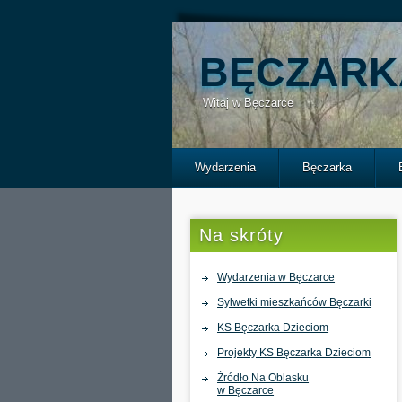
BĘCZARK
Witaj w Bęczarce
Wydarzenia
Bęczarka
Na skróty
Wydarzenia w Bęczarce
Sylwetki mieszkańców Bęczarki
KS Bęczarka Dzieciom
Projekty KS Bęczarka Dzieciom
Źródło Na Oblasku
w Bęczarce