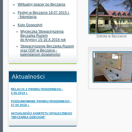
Wirtualny spacer po Bęczarce
Festyn w Bęczarce 18.07.2015 r.
- fotorelacja
Koło Gospodyń
Wycieczka Stowarzyszenia
Bęczarka Razem
Szkoła w Bęczarce
do Krynicy 15-16.X.2016 rok
Stowarzyszenie Bęczarka Razem
oraz OSP w Bęczarce -
kalendarium działalności
Aktualności
RELACJA Z PIKNIKU RODZINNEGO -
2.06.2019 r.
PODSUMOWANIE PIKNIKU RODZINNEGO -
27.05.2018 r.
AKTUALNOŚCI KOMITETU SPOŁECZNEGO
"BĘCZARKA DZIECIOM"