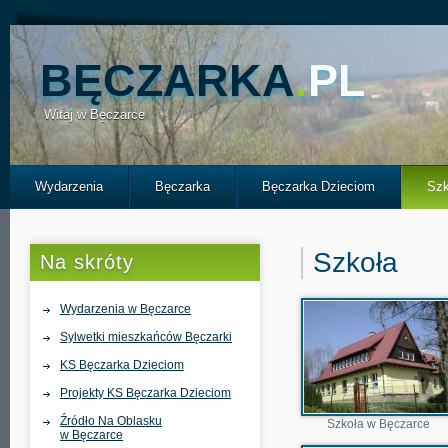
BĘCZARKA
.
PL
Witaj w Bęczarce
Wydarzenia
Bęczarka
Bęczarka Dzieciom
Szk
Szkoła
Na skróty
Wydarzenia w Bęczarce
Sylwetki mieszkańców Bęczarki
KS Bęczarka Dzieciom
Projekty KS Bęczarka Dzieciom
Źródło Na Oblasku
Szkoła w Bęczarce
w Bęczarce