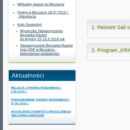
Wirtualny spacer po Bęczarce
Festyn w Bęczarce 18.07.2015 r.
- fotorelacja
Koło Gospodyń
1. Remont Sali
Wycieczka Stowarzyszenia
Bęczarka Razem
do Krynicy 15-16.X.2016 rok
Stowarzyszenie Bęczarka Razem
2. Program „
oraz OSP w Bęczarce -
kalendarium działalności
Aktualności
RELACJA Z PIKNIKU RODZINNEGO -
2.06.2019 r.
PODSUMOWANIE PIKNIKU RODZINNEGO -
27.05.2018 r.
AKTUALNOŚCI KOMITETU SPOŁECZNEGO
"BĘCZARKA DZIECIOM"