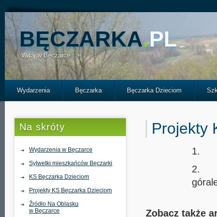
BĘCZARKA
.
PL
Witaj w Bęczarce
Wydarzenia
Bęczarka
Bęczarka Dzieciom
Szk
Projekty
Na skróty
1. R
Wydarzenia w Bęczarce
Sylwetki mieszkańców Bęczarki
2. Pr
KS Bęczarka Dzieciom
góral
Projekty KS Bęczarka Dzieciom
Źródło Na Oblasku
w Bęczarce
Zobacz także a