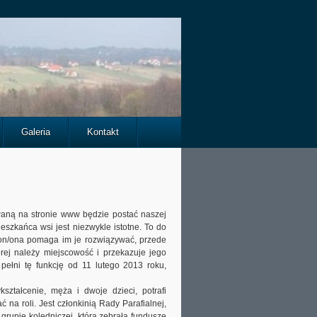
Galeria
Kontakt
waną na stronie www będzie postać naszej
ieszkańca wsi jest niezwykle istotne. To do
o on/ona pomaga im je rozwiązywać, przede
órej należy miejscowość i przekazuje jego
 pełni tę funkcję od 11 lutego 2013 roku,
ztałcenie, męża i dwoje dzieci, potrafi
na roli. Jest członkinią Rady Parafialnej,
grupie kolędniczej, która zebrała fundusze