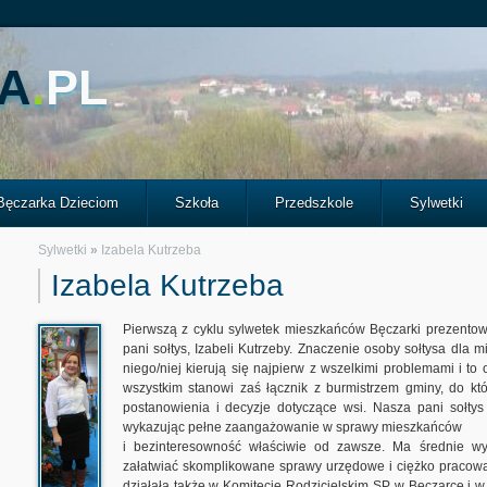
A
.
PL
Bęczarka Dzieciom
Szkoła
Przedszkole
Sylwetki
Sylwetki
»
Izabela Kutrzeba
Izabela Kutrzeba
Pierwszą z cyklu sylwetek mieszkańców Bęczarki prezento
pani sołtys, Izabeli Kutrzeby. Znaczenie osoby sołtysa dla m
niego/niej kierują się najpierw z wszelkimi problemami i t
wszystkim stanowi zaś łącznik z burmistrzem gminy, do kt
postanowienia i decyzje dotyczące wsi. Nasza pani sołtys
wykazując pełne zaangażowanie w sprawy mieszkańców
i bezinteresowność właściwie od zawsze. Ma średnie wyks
załatwiać skomplikowane sprawy urzędowe i ciężko pracować 
działała także w Komitecie Rodzicielskim SP w Bęczarce i w 