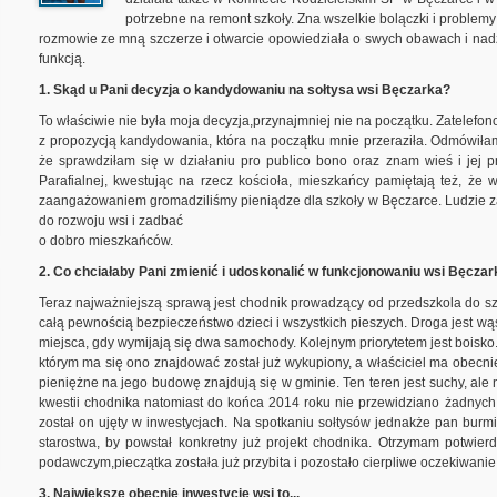
potrzebne na remont szkoły. Zna wszelkie bolączki i problem
rozmowie ze mną szczerze i otwarcie opowiedziała o swych obawach i nadz
funkcją.
1. Skąd u Pani decyzja o kandydowaniu na sołtysa wsi Bęczarka?
To właściwie nie była moja decyzja,przynajmniej nie na początku. Zatelef
z propozycją kandydowania, która na początku mnie przeraziła. Odmówiła
że sprawdziłam się w działaniu pro publico bono oraz znam wieś i jej
Parafialnej, kwestując na rzecz kościoła, mieszkańcy pamiętają też, że
zaangażowaniem gromadziliśmy pieniądze dla szkoły w Bęczarce. Ludzie zauf
do rozwoju wsi i zadbać
o dobro mieszkańców.
2. Co chciałaby Pani zmienić i udoskonalić w funkcjonowaniu wsi Bęczar
Teraz najważniejszą sprawą jest chodnik prowadzący od przedszkola do szko
całą pewnością bezpieczeństwo dzieci i wszystkich pieszych. Droga jest wą
miejsca, gdy wymijają się dwa samochody. Kolejnym priorytetem jest boisko. 
którym ma się ono znajdować został już wykupiony, a właściciel ma obecn
pieniężne na jego budowę znajdują się w gminie. Ten teren jest suchy, ale
kwestii chodnika natomiast do końca 2014 roku nie przewidziano żadnych
został on ujęty w inwestycjach. Na spotkaniu sołtysów jednakże pan burm
starostwa, by powstał konkretny już projekt chodnika. Otrzymam potwier
podawczym,pieczątka została już przybita i pozostało cierpliwe oczekiwanie
3. Największe obecnie inwestycje wsi to...