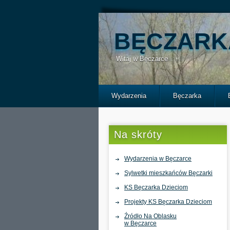
BĘCZARK
Witaj w Bęczarce
Wydarzenia
Bęczarka
Na skróty
Wydarzenia w Bęczarce
Sylwetki mieszkańców Bęczarki
KS Bęczarka Dzieciom
Projekty KS Bęczarka Dzieciom
Źródło Na Oblasku
w Bęczarce