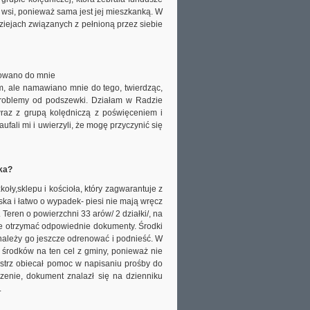
y wsi, ponieważ sama jest jej mieszkanką. W
iejach związanych z pełnioną przez siebie
onowano do mnie
m, ale namawiano mnie do tego, twierdząc,
 problemy od podszewki. Działam w Radzie
 wraz z grupą kolędniczą z poświęceniem i
ali mi i uwierzyli, że mogę przyczynić się
ka?
ły,sklepu i kościoła, który zagwarantuje z
ska i łatwo o wypadek- piesi nie mają wręcz
Teren o powierzchni 33 arów/ 2 działki/, na
ie otrzymać odpowiednie dokumenty. Środki
 należy go jeszcze odrenować i podnieść. W
 środków na ten cel z gminy, ponieważ nie
istrz obiecał pomoc w napisaniu prośby do
dzenie, dokument znalazł się na dzienniku
.