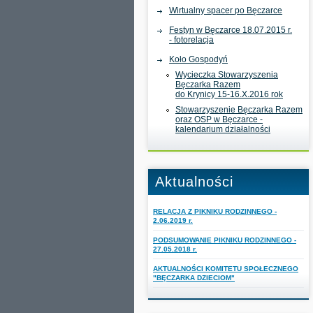
Wirtualny spacer po Bęczarce
Festyn w Bęczarce 18.07.2015 r.
- fotorelacja
Koło Gospodyń
Wycieczka Stowarzyszenia
Bęczarka Razem
do Krynicy 15-16.X.2016 rok
Stowarzyszenie Bęczarka Razem
oraz OSP w Bęczarce -
kalendarium działalności
Aktualności
RELACJA Z PIKNIKU RODZINNEGO -
2.06.2019 r.
PODSUMOWANIE PIKNIKU RODZINNEGO -
27.05.2018 r.
AKTUALNOŚCI KOMITETU SPOŁECZNEGO
"BĘCZARKA DZIECIOM"